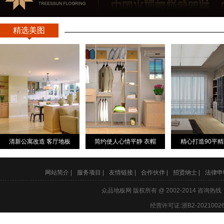
精选美图
清新公寓改造 客厅地板
简约使人心情平静 衣帽
精心打造90平
网站简介 |
服务项目 |
友情链接 |
合作伙伴 |
招贤纳士 |
法律申明
众品地板网 版权所有 @ 2002-2014 咨询热
经营许可证:浙B2-20210026