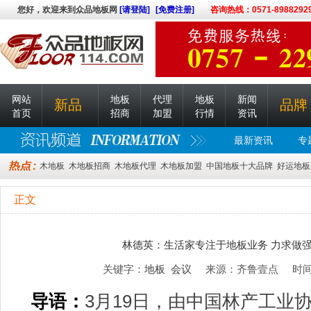
您好，欢迎来到众品地板网
[请登陆]
[免费注册]
咨询热线：0571-8988292
网站
地板
代理
地板
新闻
新品
品牌
首页
招商
加盟
行情
资讯
最新资讯
专
木地板
木地板招商
木地板代理
木地板加盟
中国地板十大品牌
好运地板
正文
林德英：生活家专注于地板业务 力求做
关键字：
地板
会议
来源：齐鲁壹点 时间：20
导语：
3月19日，由中国林产工业