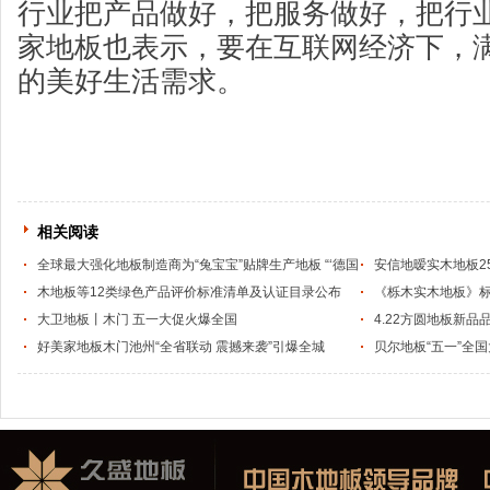
行业把产品做好，把服务做好，把行
家地板也表示，要在互联网经济下，
的美好生活需求。
相关阅读
全球最大强化地板制造商为“兔宝宝”贴牌生产地板 “‘德国
安信地暧实木地板2
制造’成了我们的代工厂！”
木地板等12类绿色产品评价标准清单及认证目录公布
《栎木实木地板》标
大卫地板丨木门 五一大促火爆全国
4.22方圆地板新品
好美家地板木门池州“全省联动 震撼来袭”引爆全城
贝尔地板“五一”全
升级