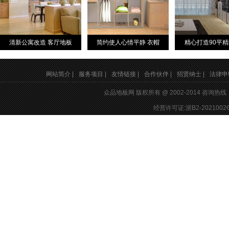
清新公寓改造 客厅地板
简约使人心情平静 衣帽
精心打造90平
网站简介 |
服务项目 |
友情链接 |
合作伙伴 |
招贤纳士 |
法律申明
众品地板网 版权所有 @ 2002-2014 咨询热
经营许可证:浙B2-20210026