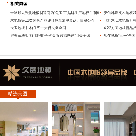
相关阅读
全球最大强化地板制造商为“兔宝宝”贴牌生产地板 “‘德国
安信地暧实木地板2
制造’成了我们的代工厂！”
木地板等12类绿色产品评价标准清单及认证目录公布
《栎木实木地板》标
大卫地板丨木门 五一大促火爆全国
4.22方圆地板新品
好美家地板木门池州“全省联动 震撼来袭”引爆全城
贝尔地板“五一”全
升级
精选美图