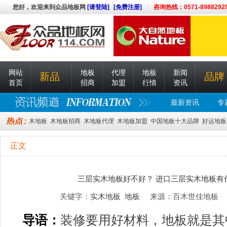
您好，欢迎来到众品地板网
[请登陆]
[免费注册]
咨询热线：0571-8988292
网站
地板
代理
地板
新闻
新品
品牌
首页
招商
加盟
行情
资讯
最新资讯
专
木地板
木地板招商
木地板代理
木地板加盟
中国地板十大品牌
好运地板
正文
三层实木地板好不好？ 进口三层实木地板有
关键字：
实木地板
地板
来源：百木世佳地板 时间：
导语：
装修要用好材料，地板就是其