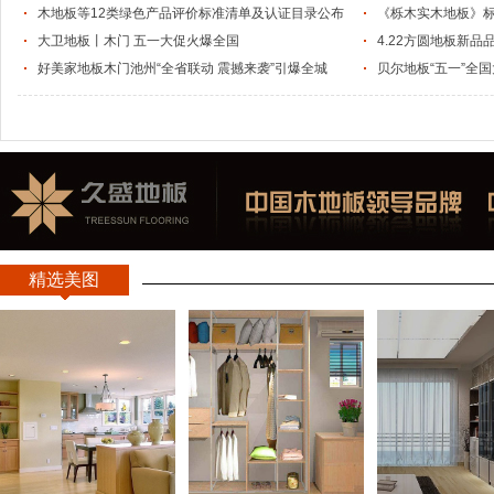
制造’成了我们的代工厂！”
木地板等12类绿色产品评价标准清单及认证目录公布
《栎木实木地板》标
大卫地板丨木门 五一大促火爆全国
4.22方圆地板新品
好美家地板木门池州“全省联动 震撼来袭”引爆全城
贝尔地板“五一”全
升级
精选美图