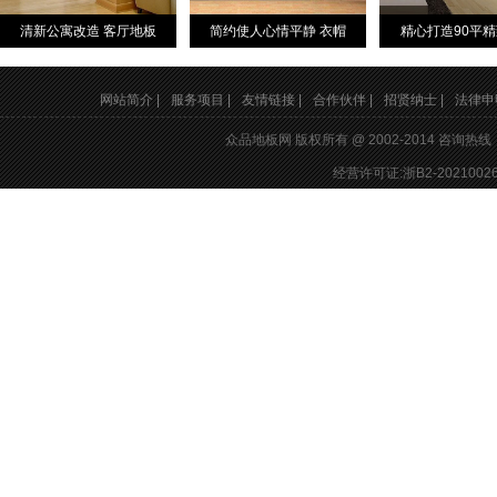
清新公寓改造 客厅地板
简约使人心情平静 衣帽
精心打造90平
网站简介 |
服务项目 |
友情链接 |
合作伙伴 |
招贤纳士 |
法律申明
众品地板网 版权所有 @ 2002-2014 咨询热
经营许可证:浙B2-20210026