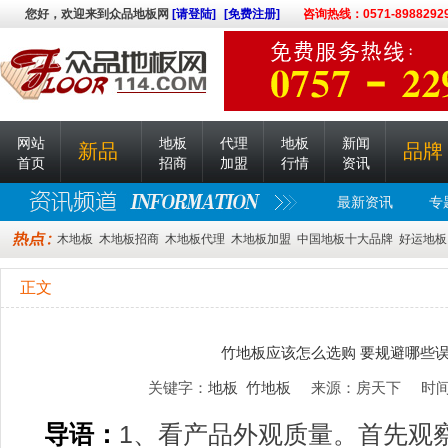
您好，欢迎来到众品地板网
[请登陆]
[免费注册]
咨询热线：0571-8988292
网站
地板
代理
地板
新闻
新品
品牌
首页
招商
加盟
行情
资讯
最新资讯
专
木地板
木地板招商
木地板代理
木地板加盟
中国地板十大品牌
好运地板
正文
竹地板应该怎么选购 要规避哪些
关键字：
地板
竹地板
来源：房天下 时间：20
导语：
1、看产品外观质量。首先观