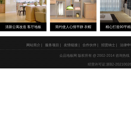
清新公寓改造 客厅地板
简约使人心情平静 衣帽
精心打造90平
网站简介 |
服务项目 |
友情链接 |
合作伙伴 |
招贤纳士 |
法律申明
众品地板网 版权所有 @ 2002-2014 咨询热
经营许可证:浙B2-20210026