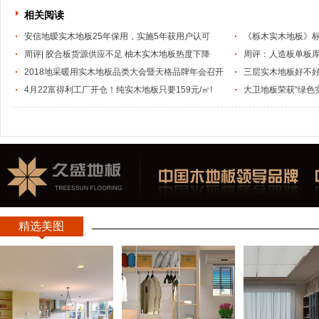
相关阅读
安信地暧实木地板25年保用，实施5年获用户认可
《栎木实木地板》标
周评| 胶合板货源供应不足 柚木实木地板热度下降
周评：人造板单板
2018地采暖用实木地板品类大会暨天格品牌年会召开
三层实木地板好不好
4月22富得利工厂开仓！纯实木地板只要159元/㎡!
点？
大卫地板荣获“绿色
精选美图