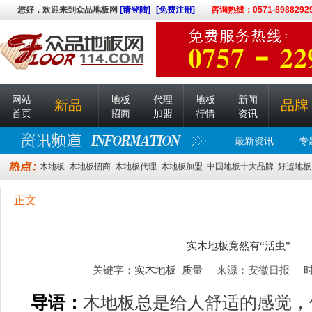
您好，欢迎来到众品地板网
[请登陆]
[免费注册]
咨询热线：0571-8988292
网站
地板
代理
地板
新闻
新品
品牌
首页
招商
加盟
行情
资讯
最新资讯
专
木地板
木地板招商
木地板代理
木地板加盟
中国地板十大品牌
好运地板
正文
实木地板竟然有“活虫”
关键字：
实木地板
质量
来源：安徽日报 时间：2
导语：
木地板总是给人舒适的感觉，